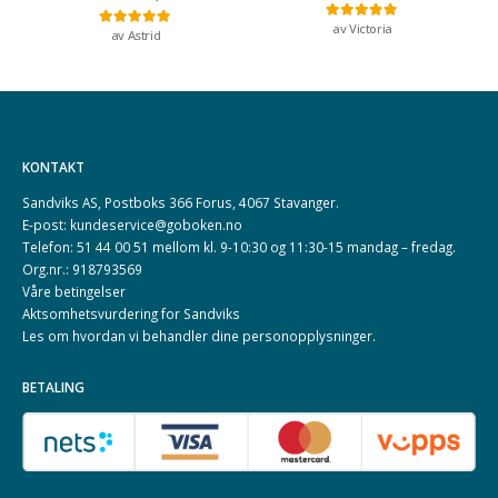
av Victoria
Vurdert
5
av 5
av Astrid
Vurdert
5
av 5
KONTAKT
Sandviks AS, Postboks 366 Forus, 4067 Stavanger.
E-post: kundeservice@goboken.no
Telefon: 51 44 00 51 mellom kl. 9-10:30 og 11:30-15 mandag – fredag.
Org.nr.: 918793569
Våre betingelser
Aktsomhetsvurdering for Sandviks
Les om hvordan vi behandler dine
personopplysninger
.
BETALING