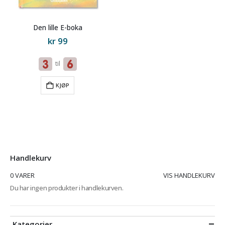
Den lille E-boka
kr
99
til
KJØP
Handlekurv
0 VARER
VIS HANDLEKURV
Du har ingen produkter i handlekurven.
Kategorier