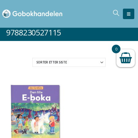
9788230527115
0