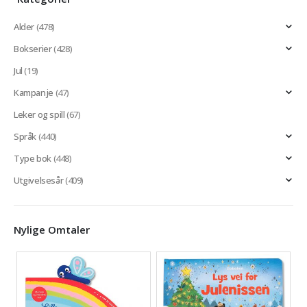
Alder
(478)
Bokserier
(428)
Jul
(19)
Kampanje
(47)
Leker og spill
(67)
Språk
(440)
Type bok
(448)
Utgivelsesår
(409)
Nylige Omtaler