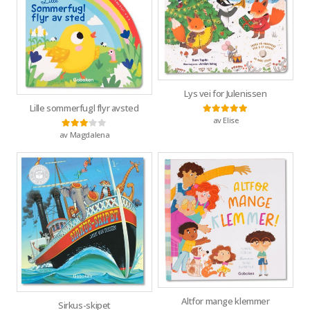
Lys vei for Julenissen
Lille sommerfugl flyr avsted
av Elise
Vurdert
5
av 5
av Magdalena
Vurdert
3
av 5
Altfor mange klemmer
Sirkus-skipet