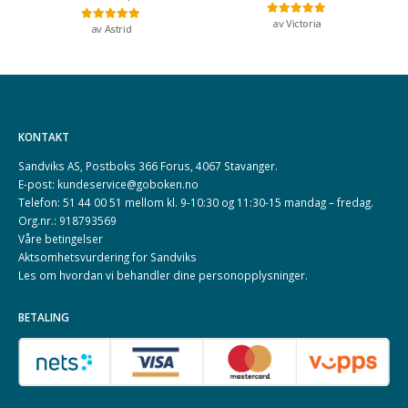
av Victoria
Vurdert
5
av 5
av Astrid
Vurdert
5
av 5
KONTAKT
Sandviks AS, Postboks 366 Forus, 4067 Stavanger.
E-post: kundeservice@goboken.no
Telefon: 51 44 00 51 mellom kl. 9-10:30 og 11:30-15 mandag – fredag.
Org.nr.: 918793569
Våre betingelser
Aktsomhetsvurdering for Sandviks
Les om hvordan vi behandler dine
personopplysninger
.
BETALING