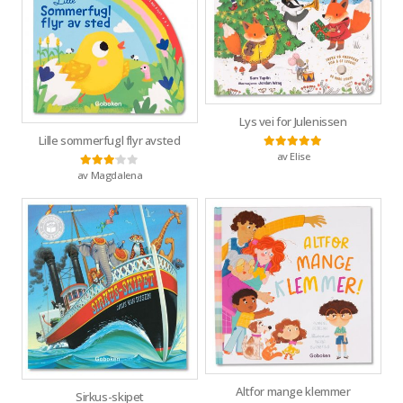
Lys vei for Julenissen
Lille sommerfugl flyr avsted
av Elise
Vurdert
5
av 5
av Magdalena
Vurdert
3
av 5
Altfor mange klemmer
Sirkus-skipet