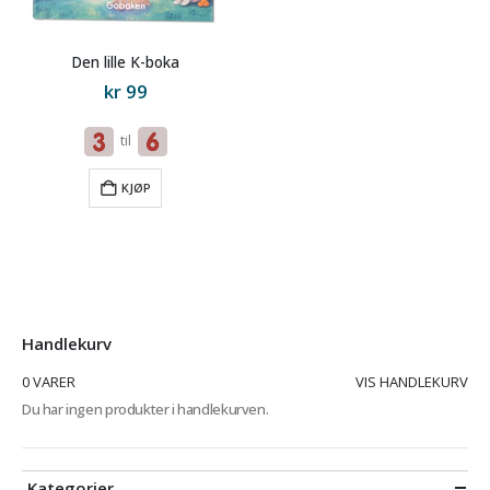
Den lille K-boka
kr
99
til
KJØP
Handlekurv
0 VARER
VIS HANDLEKURV
Du har ingen produkter i handlekurven.
Kategorier