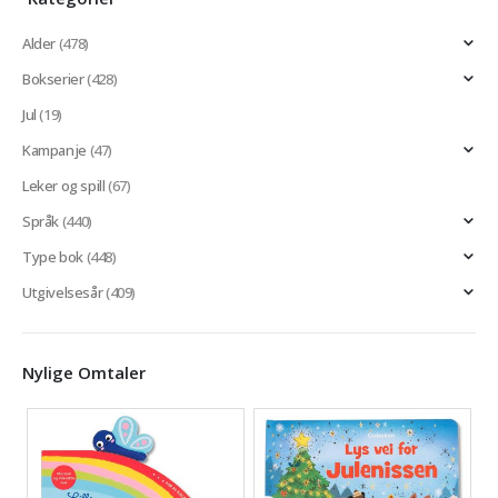
Alder
(478)
Bokserier
(428)
Jul
(19)
Kampanje
(47)
Leker og spill
(67)
Språk
(440)
Type bok
(448)
Utgivelsesår
(409)
Nylige Omtaler