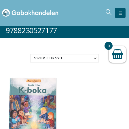
9788230527177
0