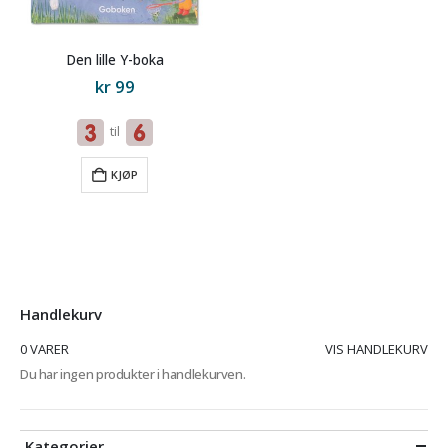
Den lille Y-boka
kr
99
til
KJØP
Handlekurv
0 VARER
VIS HANDLEKURV
Du har ingen produkter i handlekurven.
Kategorier