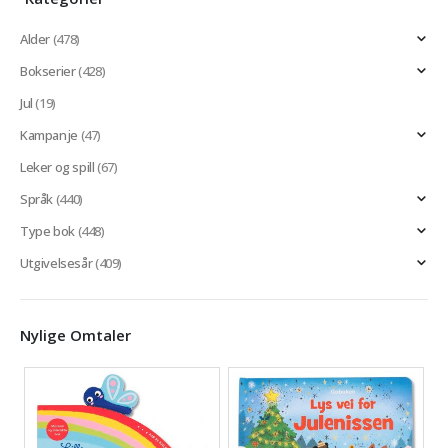
Alder
(478)
Bokserier
(428)
Jul
(19)
Kampanje
(47)
Leker og spill
(67)
Språk
(440)
Type bok
(448)
Utgivelsesår
(409)
Nylige Omtaler