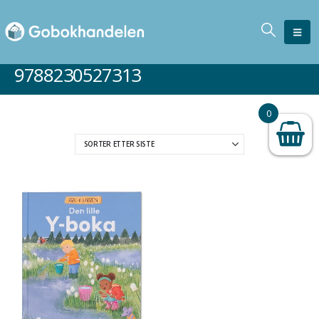
9788230527313
0