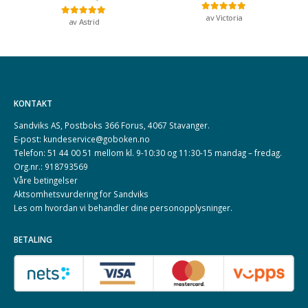
av Victoria
Vurdert
5
av 5
av Astrid
Vurdert
5
av 5
KONTAKT
Sandviks AS, Postboks 366 Forus, 4067 Stavanger.
E-post: kundeservice@goboken.no
Telefon: 51 44 00 51 mellom kl. 9-10:30 og 11:30-15 mandag – fredag.
Org.nr.: 918793569
Våre betingelser
Aktsomhetsvurdering for Sandviks
Les om hvordan vi behandler dine
personopplysninger
.
BETALING