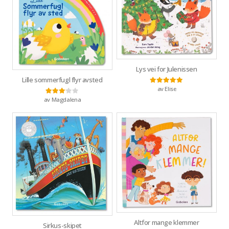
Lys vei for Julenissen
Lille sommerfugl flyr avsted
av Elise
Vurdert
5
av 5
av Magdalena
Vurdert
3
av 5
Altfor mange klemmer
Sirkus-skipet