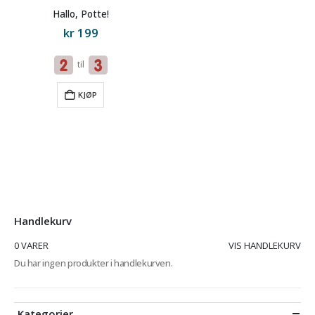
Hallo, Potte!
kr
199
til
KJØP
Handlekurv
0 VARER
VIS HANDLEKURV
Du har ingen produkter i handlekurven.
Kategorier