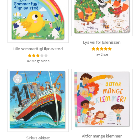
Lys vei for Julenissen
Lille sommerfugl flyr avsted
av Elise
Vurdert
5
av 5
av Magdalena
Vurdert
3
av 5
Altfor mange klemmer
Sirkus-skipet