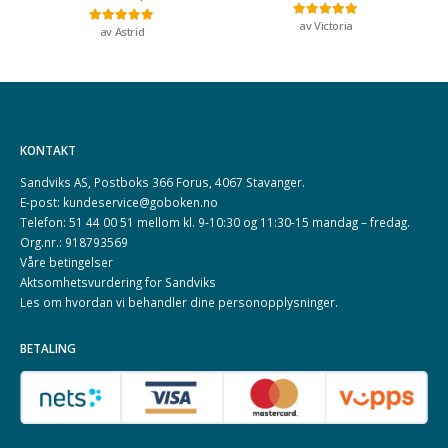
av Victoria
Vurdert
5
av 5
av Astrid
Vurdert
5
av 5
KONTAKT
Sandviks AS, Postboks 366 Forus, 4067 Stavanger.
E-post: kundeservice@goboken.no
Telefon: 51 44 00 51 mellom kl. 9-10:30 og 11:30-15 mandag – fredag.
Org.nr.: 918793569
Våre betingelser
Aktsomhetsvurdering for Sandviks
Les om hvordan vi behandler dine
personopplysninger
.
BETALING