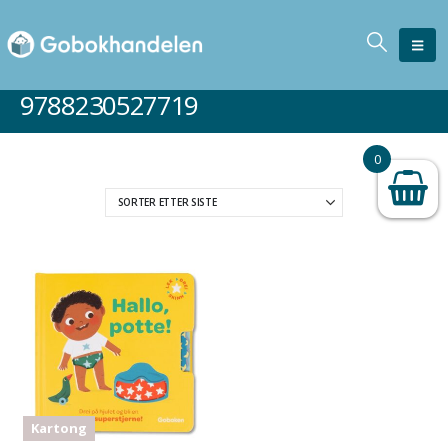
9788230527719
0
Kartong