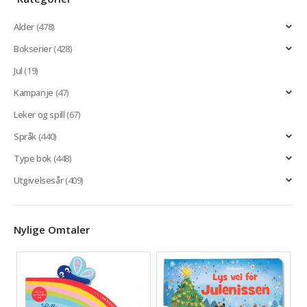
Alder
(478)
Bokserier
(428)
Jul
(19)
Kampanje
(47)
Leker og spill
(67)
Språk
(440)
Type bok
(448)
Utgivelsesår
(409)
Nylige Omtaler