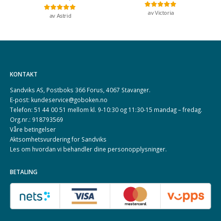
av Victoria
Vurdert
5
av 5
av Astrid
Vurdert
5
av 5
KONTAKT
Sandviks AS, Postboks 366 Forus, 4067 Stavanger.
E-post: kundeservice@goboken.no
Telefon: 51 44 00 51 mellom kl. 9-10:30 og 11:30-15 mandag – fredag.
Org.nr.: 918793569
Våre betingelser
Aktsomhetsvurdering for Sandviks
Les om hvordan vi behandler dine
personopplysninger
.
BETALING