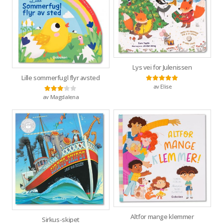
Lys vei for Julenissen
Lille sommerfugl flyr avsted
av Elise
Vurdert
5
av 5
av Magdalena
Vurdert
3
av 5
Altfor mange klemmer
Sirkus-skipet