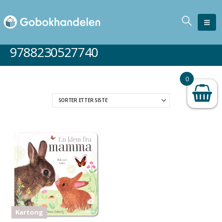
9788230527740
0
Kartong