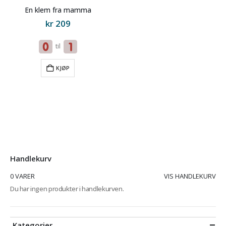
En klem fra mamma
kr
209
til
KJØP
Handlekurv
0 VARER
VIS HANDLEKURV
Du har ingen produkter i handlekurven.
Kategorier