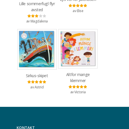
Lille sommerfugl flyr
avsted
av Elise
Vurdert
5
av 5
av Magdalena
Vurdert
3
av 5
Altfor mange
Sirkus-skipet
klemmer
av Astrid
Vurdert
5
av 5
av Victoria
Vurdert
5
av 5
KONTAKT