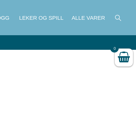
OGG
LEKER OG SPILL
ALLE VARER
0