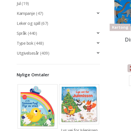
Jul
(19)
Kampanje
(47)
Leker og spill
(67)
Kartong
Språk
(440)
Di
Type bok
(448)
Utgivelsesår
(409)
Nylige Omtaler
Lys vei for Julenissen