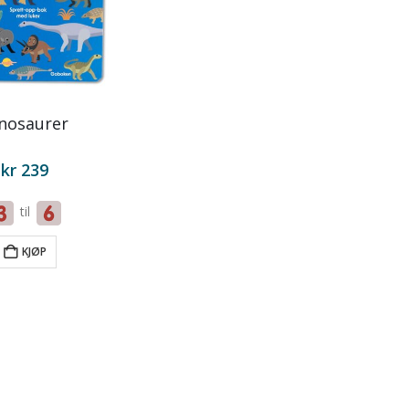
nosaurer
kr
239
til
KJØP