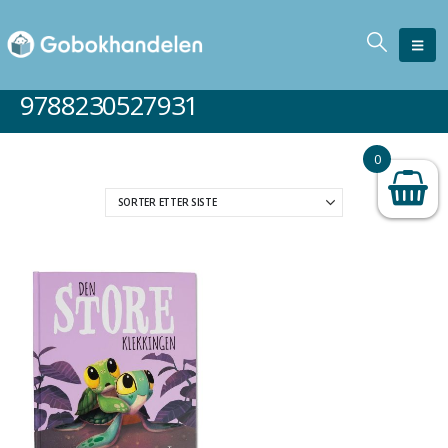
9788230527931
0