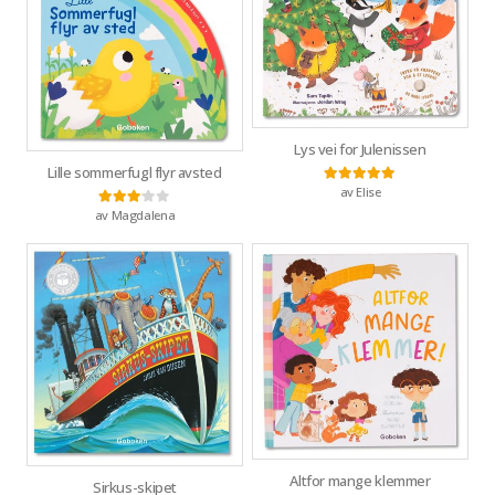
Lys vei for Julenissen
Lille sommerfugl flyr avsted
av Elise
Vurdert
5
av 5
av Magdalena
Vurdert
3
av 5
Altfor mange klemmer
Sirkus-skipet