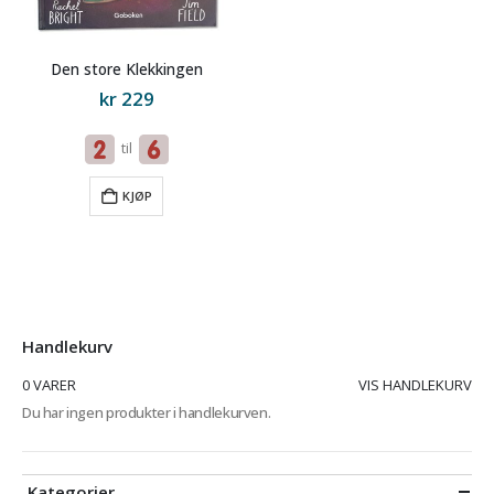
Den store Klekkingen
kr
229
til
KJØP
Handlekurv
0 VARER
VIS HANDLEKURV
Du har ingen produkter i handlekurven.
Kategorier