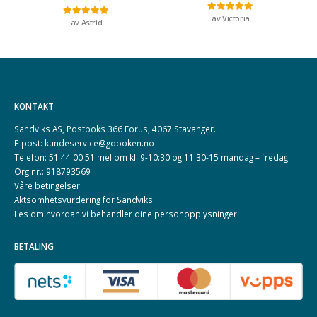
av Victoria
Vurdert
5
av 5
av Astrid
Vurdert
5
av 5
KONTAKT
Sandviks AS, Postboks 366 Forus, 4067 Stavanger.
E-post: kundeservice@goboken.no
Telefon: 51 44 00 51 mellom kl. 9-10:30 og 11:30-15 mandag – fredag.
Org.nr.: 918793569
Våre betingelser
Aktsomhetsvurdering for Sandviks
Les om hvordan vi behandler dine
personopplysninger
.
BETALING