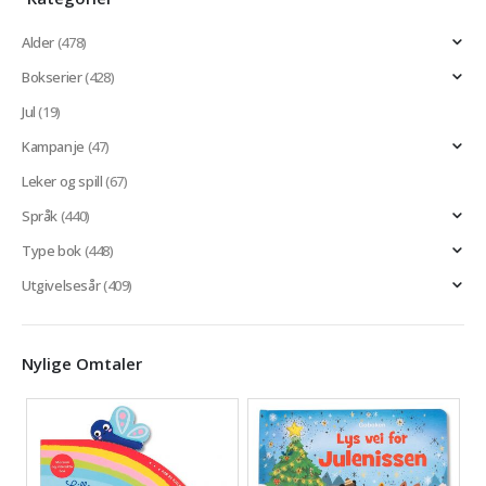
Alder
(478)
Bokserier
(428)
Jul
(19)
Kampanje
(47)
Leker og spill
(67)
Språk
(440)
Type bok
(448)
Utgivelsesår
(409)
Nylige Omtaler