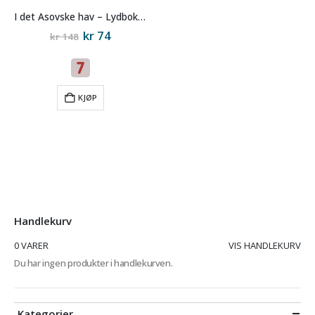
I det Asovske hav – Lydbok på CD
Original
Current
kr
74
kr
148
price
price
was:
is:
kr 148.
kr 74.
KJØP
Handlekurv
0 VARER
VIS HANDLEKURV
Du har ingen produkter i handlekurven.
Kategorier