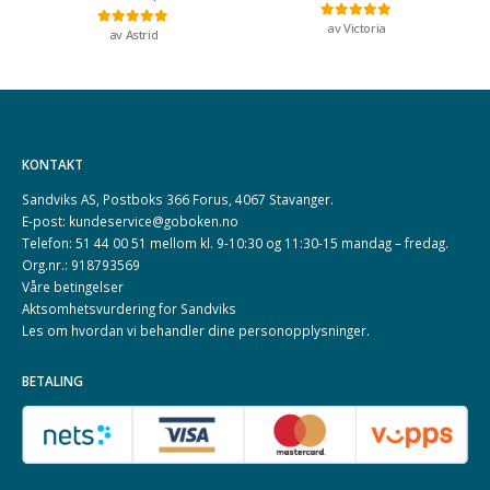
av Victoria
Vurdert
5
av 5
av Astrid
Vurdert
5
av 5
KONTAKT
Sandviks AS, Postboks 366 Forus, 4067 Stavanger.
E-post: kundeservice@goboken.no
Telefon: 51 44 00 51 mellom kl. 9-10:30 og 11:30-15 mandag – fredag.
Org.nr.: 918793569
Våre betingelser
Aktsomhetsvurdering for Sandviks
Les om hvordan vi behandler dine
personopplysninger
.
BETALING