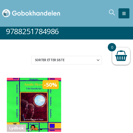
9788251784986
0
-50%
Lydbok