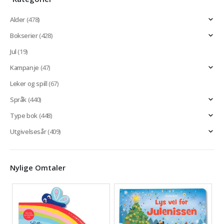
Alder
(478)
Bokserier
(428)
Jul
(19)
Kampanje
(47)
Leker og spill
(67)
Språk
(440)
Type bok
(448)
Utgivelsesår
(409)
Nylige Omtaler