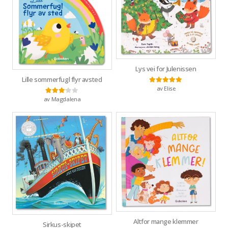
Lys vei for Julenissen
Lille sommerfugl flyr avsted
av Elise
Vurdert
5
av 5
av Magdalena
Vurdert
3
av 5
Altfor mange klemmer
Sirkus-skipet